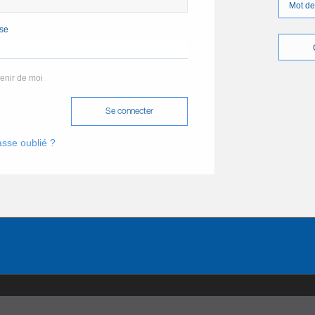
Mot de
se
enir de moi
sse oublié ?